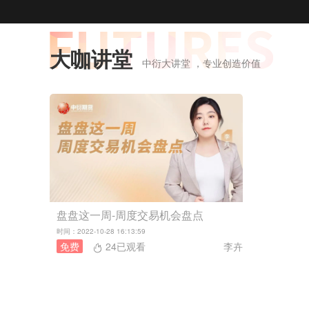
大咖讲堂
中衍大讲堂 ，专业创造价值
盘盘这一周-周度交易机会盘点
时间：2022-10-28 16:13:59
免费
24已观看
李卉