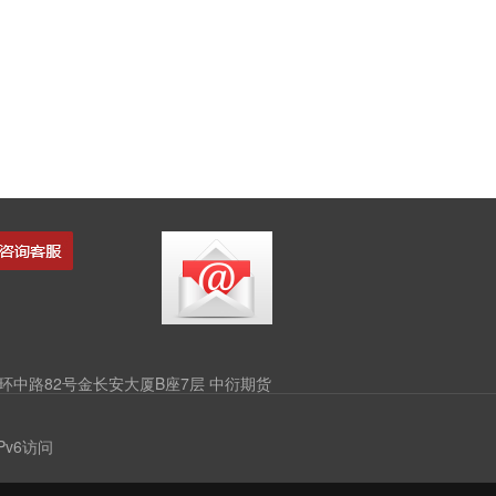
中路82号金长安大厦B座7层 中衍期货
v6访问