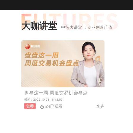
大咖讲堂
中衍大讲堂 ，专业创造价值
盘盘这一周-周度交易机会盘点
时间：2022-10-28 16:13:59
免费
24已观看
李卉