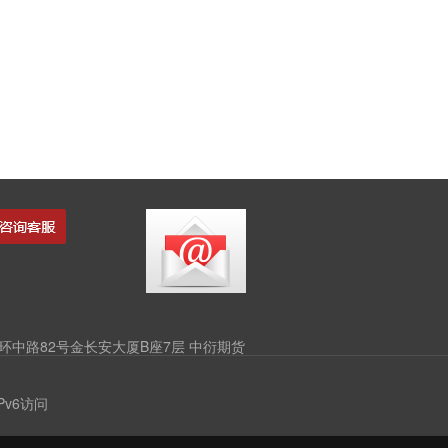
中路82号金长安大厦B座7层 中衍期货
v6访问