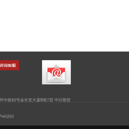
中路82号金长安大厦B座7层 中衍期货
v6访问