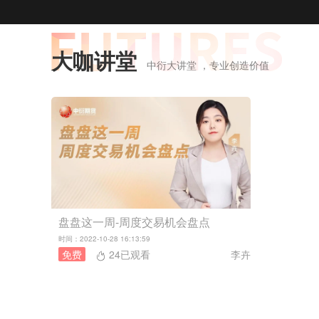
大咖讲堂
中衍大讲堂 ，专业创造价值
盘盘这一周-周度交易机会盘点
时间：2022-10-28 16:13:59
免费
24已观看
李卉