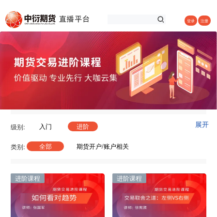
登录
注册
展开
入门
进阶
级别:
全部
期货开户/账户相关
类别:
下单/操作相关
基础入门
品种分析逻辑/框架
交易策略
进阶课程
进阶课程
交易技巧
交易系统
套利交易
风控专题