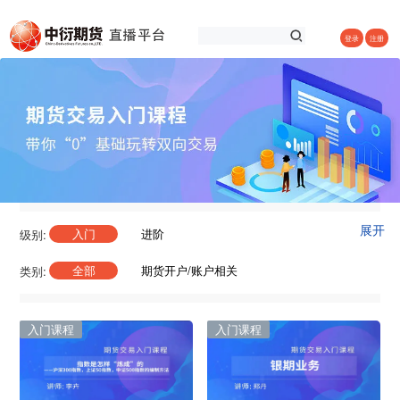
登录
注册
展开
入门
进阶
级别:
全部
期货开户/账户相关
类别:
下单/操作相关
基础入门
品种分析逻辑/框架
交易策略
入门课程
入门课程
交易技巧
交易系统
套利交易
风控专题