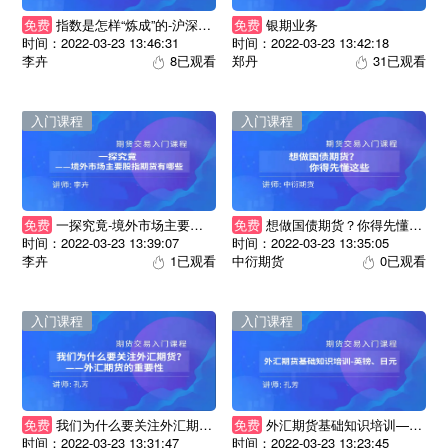
技术分析
期权专辑
免费
指数是怎样“炼成”的-沪深300指数，上证50指数，中证500指数的编制方法
免费
银期业务
产业链
国债专题
时间：2022-03-23 13:46:31
时间：2022-03-23 13:42:18
李卉
8已观看
郑丹
31已观看
入门课程
入门课程
免费
一探究竟-境外市场主要股指期货有哪些
免费
想做国债期货？你得先懂这些
时间：2022-03-23 13:39:07
时间：2022-03-23 13:35:05
李卉
1已观看
中衍期货
0已观看
入门课程
入门课程
免费
我们为什么要关注外汇期货？-外汇期货的重要性
免费
外汇期货基础知识培训——英镑、日元
时间：2022-03-23 13:31:47
时间：2022-03-23 13:23:45